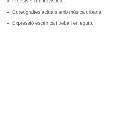
Freestyle i improvisació.
Coreografies actuals amb música urbana.
Expressió escènica i treball en equip.