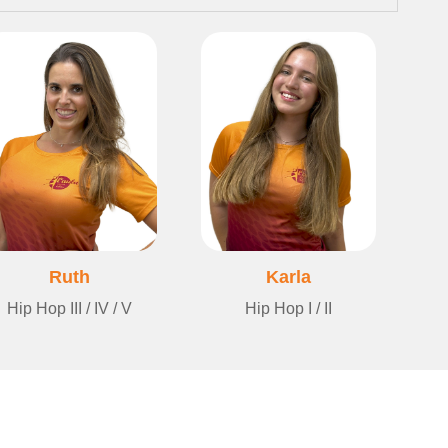
Ruth
Karla
Hip Hop III / IV / V
Hip Hop I / II