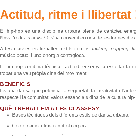
Actitud, ritme i llibertat 
El hip-hop és una disciplina urbana plena de caràcter, energ
Nova York als anys 70, s’ha convertit en una de les formes d’ex
A les classes es treballen estils com el
locking
,
popping
,
fr
música actual i una energia contagiosa.
El hip-hop combina tècnica i actitud: ensenya a escoltar la m
trobar una veu pròpia dins del moviment.
BENEFICIS
És una dansa que potencia la seguretat, la creativitat i l’auto
respecte i la comunitat, valors essencials dins de la cultura hip
QUÈ TREBALLEM A LES CLASSES?
Bases tècniques dels diferents estils de dansa urbana.
Coordinació, ritme i control corporal.