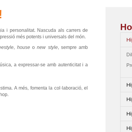
!
Ho
ia i personalitat. Nascuda als carrers de
pressió més potents i universals del món.
Hi
eestyle
,
house
o
new style
, sempre amb
Di
úsica, a expressar-se amb autenticitat i a
Pr
Hi
estima. A més, fomenta la col·laboració, el
-hop.
Hi
Hi
Hi